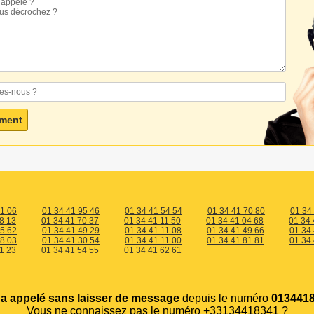
41 06
01 34 41 95 46
01 34 41 54 54
01 34 41 70 80
01 34
8 13
01 34 41 70 37
01 34 41 11 50
01 34 41 04 68
01 34 
65 62
01 34 41 49 29
01 34 41 11 08
01 34 41 49 66
01 34
58 03
01 34 41 30 54
01 34 41 11 00
01 34 41 81 81
01 34
1 23
01 34 41 54 55
01 34 41 62 61
s
a appelé sans laisser de message
depuis le numéro
0134418
Vous ne connaissez pas le numéro +33134418341 ?