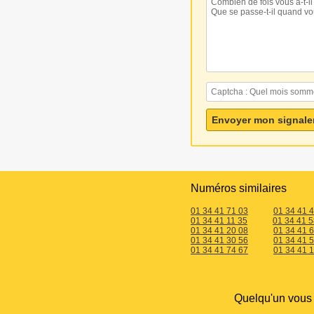
Numéros similaires
01 34 41 71 03
01 34 41 
01 34 41 11 35
01 34 41 5
01 34 41 20 08
01 34 41 
01 34 41 30 56
01 34 41 
01 34 41 74 67
01 34 41 1
Quelqu'un vou