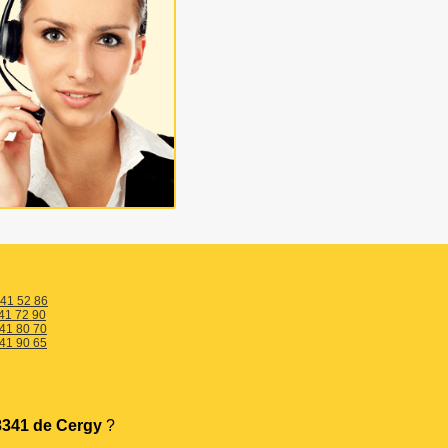
 41 52 86
41 72 90
 41 80 70
 41 90 65
341 de Cergy
?