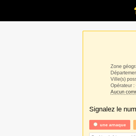
Zone géogr
Département
Ville(s) pos
Opérateur :
Aucun comm
Signalez le nu
une
arnaque