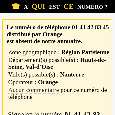
☎
QUI
CE
A
EST
NUMERO ?
Le numéro de téléphone
01 41 42 83 45
distribué par
Orange
est absent de notre annuaire.
Zone géographique :
Région Parisienne
Département(s) possible(s) :
Hauts-de-
Seine, Val-d'Oise
Ville(s) possible(s) :
Nanterre
Opérateur :
Orange
Aucun commentaire
pour ce numéro de
téléphone
Signalez le numéro
01-41-42-83-