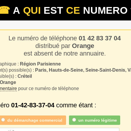
☎
A
QUI
EST
CE
NUMERO 
Le numéro de téléphone
01 42 83 37 04
distribué par
Orange
est absent de notre annuaire.
aphique :
Région Parisienne
(s) possible(s) :
Paris, Hauts-de-Seine, Seine-Saint-Denis, 
sible(s) :
Créteil
Orange
entaire
pour ce numéro de téléphone
méro
01-42-83-37-04
comme étant :
du
démarchage commercial
un numéro légitime