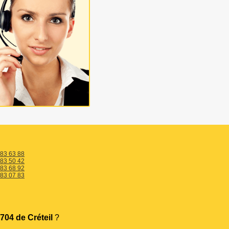
 83 63 88
 83 50 42
 83 68 92
 83 07 83
704 de Créteil
?