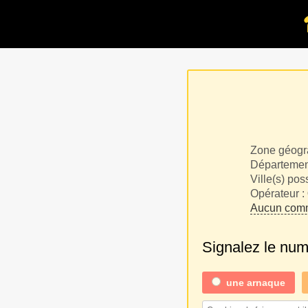
Zone géogr
Département
Ville(s) pos
Opérateur :
Aucun comm
Signalez le nu
une
arnaque