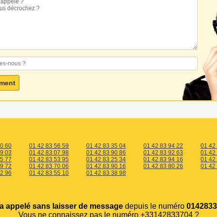
60 60
01 42 83 56 59
01 42 83 35 04
01 42 83 94 22
01 42
19 03
01 42 83 07 98
01 42 83 90 86
01 42 83 92 63
01 42
65 77
01 42 83 53 95
01 42 83 25 34
01 42 83 94 16
01 42
49 72
01 42 83 70 06
01 42 83 90 16
01 42 83 80 26
01 42
12 96
01 42 83 55 10
01 42 83 38 98
a appelé sans laisser de message
depuis le numéro
0142833
Vous ne connaissez pas le numéro +33142833704 ?