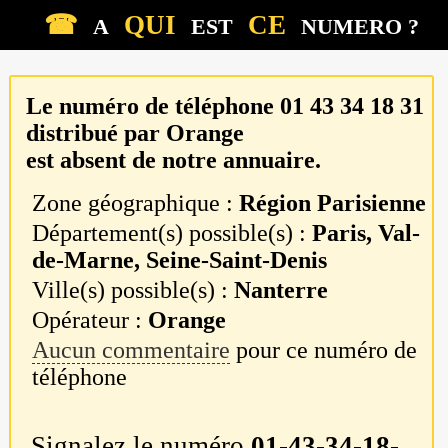
☎
QUI
CE
A
EST
NUMERO ?
Le numéro de téléphone
01 43 34 18 31
distribué par
Orange
est absent de notre annuaire.
Zone géographique :
Région Parisienne
Département(s) possible(s) :
Paris, Val-
de-Marne, Seine-Saint-Denis
Ville(s) possible(s) :
Nanterre
Opérateur :
Orange
Aucun commentaire
pour ce numéro de
téléphone
Signalez le numéro
01-43-34-18-