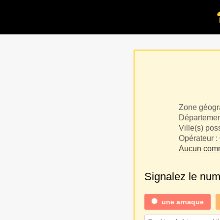
Zone géogr
Département
Ville(s) pos
Opérateur :
Aucun comm
Signalez le nu
une
arnaque