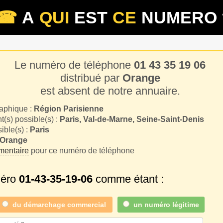
☎
A
QUI
EST
CE
NUMERO 
Le numéro de téléphone
01 43 35 19 06
distribué par
Orange
est absent de notre annuaire.
aphique :
Région Parisienne
(s) possible(s) :
Paris, Val-de-Marne, Seine-Saint-Denis
sible(s) :
Paris
Orange
entaire
pour ce numéro de téléphone
méro
01-43-35-19-06
comme étant :
du
démarchage commercial
un numéro légitime