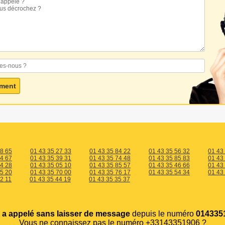
18 65
01 43 35 27 33
01 43 35 84 22
01 43 35 56 32
01 43
24 67
01 43 35 39 31
01 43 35 74 48
01 43 35 85 83
01 43
44 28
01 43 35 05 10
01 43 35 85 57
01 43 35 46 66
01 43
55 20
01 43 35 70 00
01 43 35 76 17
01 43 35 54 34
01 43
2 11
01 43 35 44 19
01 43 35 35 37
s
a appelé sans laisser de message
depuis le numéro
0143351
Vous ne connaissez pas le numéro +33143351906 ?