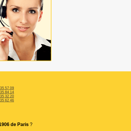
 35 57 09
 35 84 14
 35 32 20
 35 62 46
906 de Paris
?