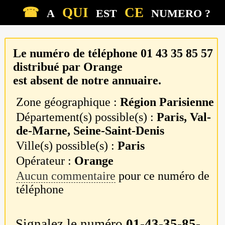
☎
QUI
CE
A
EST
NUMERO ?
Le numéro de téléphone
01 43 35 85 57
distribué par
Orange
est absent de notre annuaire.
Zone géographique :
Région Parisienne
Département(s) possible(s) :
Paris, Val-
de-Marne, Seine-Saint-Denis
Ville(s) possible(s) :
Paris
Opérateur :
Orange
Aucun commentaire
pour ce numéro de
téléphone
Signalez le numéro
01-43-35-85-