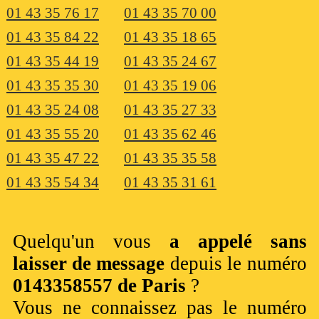
01 43 35 76 17
01 43 35 70 00
01 43 35 84 22
01 43 35 18 65
01 43 35 44 19
01 43 35 24 67
01 43 35 35 30
01 43 35 19 06
01 43 35 24 08
01 43 35 27 33
01 43 35 55 20
01 43 35 62 46
01 43 35 47 22
01 43 35 35 58
01 43 35 54 34
01 43 35 31 61
Quelqu'un vous
a appelé sans
laisser de message
depuis le numéro
0143358557 de Paris
?
Vous ne connaissez pas le numéro