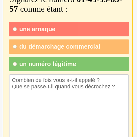
57
comme étant :
une
arnaque
du
démarchage commercial
un numéro légitime