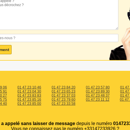
39 06
01 47 23 10 46
01 47 23 84 20
01 47 23 57 80
01 47
55 91
01 47 23 04 30
01 47 23 65 23
01 47 23 89 30
01 47
30 27
01 47 23 83 83
01 47 23 37 03
01 47 23 48 37
01 47
75 75
01 47 23 85 16
01 47 23 79 60
01 47 23 11 12
01 47
24 40
01 47 23 85 00
01 47 23 33 58
s
a appelé sans laisser de message
depuis le numéro
0147233
Vous ne connaissez pas le numéro +33147233926 ?