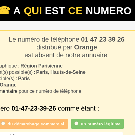
☎
A
QUI
EST
CE
NUMERO 
Le numéro de téléphone
01 47 23 39 26
distribué par
Orange
est absent de notre annuaire.
aphique :
Région Parisienne
(s) possible(s) :
Paris, Hauts-de-Seine
sible(s) :
Paris
Orange
entaire
pour ce numéro de téléphone
méro
01-47-23-39-26
comme étant :
du
démarchage commercial
un numéro légitime