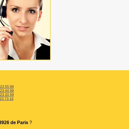
 23 55 99
 23 44 99
 23 20 49
 23 73 16
926 de Paris
?