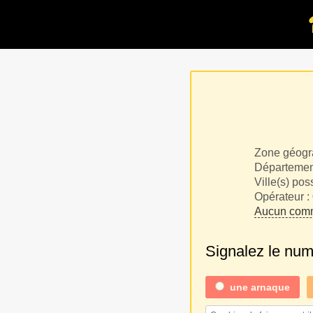
Zone géogr
Département
Ville(s) pos
Opérateur :
Aucun comm
Signalez le nu
une
arnaque