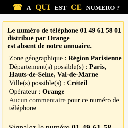
☎
QUI
CE
A
EST
NUMERO ?
Le numéro de téléphone
01 49 61 58 01
distribué par
Orange
est absent de notre annuaire.
Zone géographique :
Région Parisienne
Département(s) possible(s) :
Paris,
Hauts-de-Seine, Val-de-Marne
Ville(s) possible(s) :
Créteil
Opérateur :
Orange
Aucun commentaire
pour ce numéro de
téléphone
Signalez le numéro
01-49-61-58-