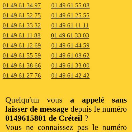
01 49 61 34 97
01 49 61 55 08
01 49 61 52 75
01 49 61 25 55
01 49 61 33 32
01 49 61 11 11
01 49 61 11 88
01 49 61 33 03
01 49 61 12 69
01 49 61 44 59
01 49 61 55 59
01 49 61 08 62
01 49 61 38 66
01 49 61 33 00
01 49 61 27 76
01 49 61 42 42
Quelqu'un vous
a appelé sans
laisser de message
depuis le numéro
0149615801 de Créteil
?
Vous ne connaissez pas le numéro