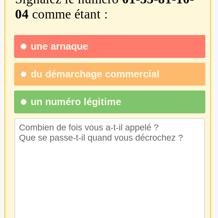
04
comme étant :
une
arnaque
du
démarchage commercial
un numéro légitime