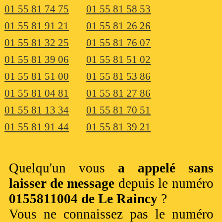
01 55 81 74 75
01 55 81 58 53
01 55 81 91 21
01 55 81 26 26
01 55 81 32 25
01 55 81 76 07
01 55 81 39 06
01 55 81 51 02
01 55 81 51 00
01 55 81 53 86
01 55 81 04 81
01 55 81 27 86
01 55 81 13 34
01 55 81 70 51
01 55 81 91 44
01 55 81 39 21
Quelqu'un vous
a appelé sans
laisser de message
depuis le numéro
0155811004 de Le Raincy
?
Vous ne connaissez pas le numéro