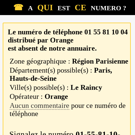
☎
QUI
CE
A
EST
NUMERO ?
Le numéro de téléphone
01 55 81 10 04
distribué par
Orange
est absent de notre annuaire.
Zone géographique :
Région Parisienne
Département(s) possible(s) :
Paris,
Hauts-de-Seine
Ville(s) possible(s) :
Le Raincy
Opérateur :
Orange
Aucun commentaire
pour ce numéro de
téléphone
Signalez le numéro
01-55-81-10-