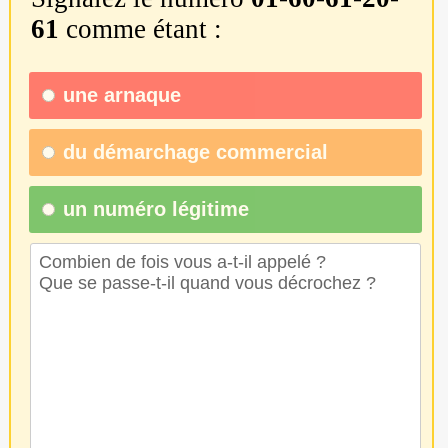
61
comme étant :
une
arnaque
du
démarchage commercial
un numéro légitime