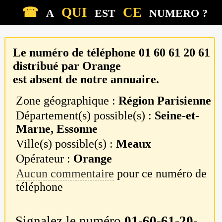
☎
QUI
CE
A
EST
NUMERO ?
Le numéro de téléphone
01 60 61 20 61
distribué par
Orange
est absent de notre annuaire.
Zone géographique :
Région Parisienne
Département(s) possible(s) :
Seine-et-
Marne, Essonne
Ville(s) possible(s) :
Meaux
Opérateur :
Orange
Aucun commentaire
pour ce numéro de
téléphone
Signalez le numéro
01-60-61-20-