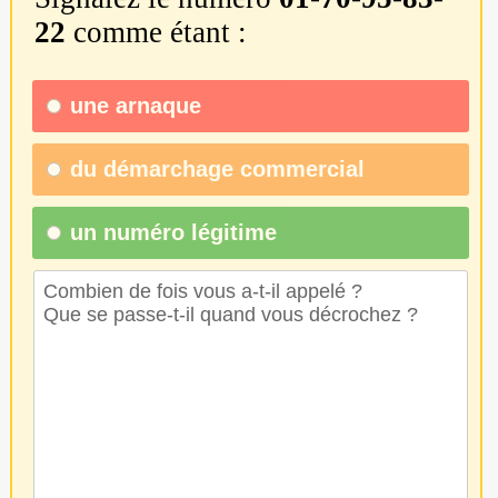
22
comme étant :
une
arnaque
du
démarchage commercial
un numéro légitime