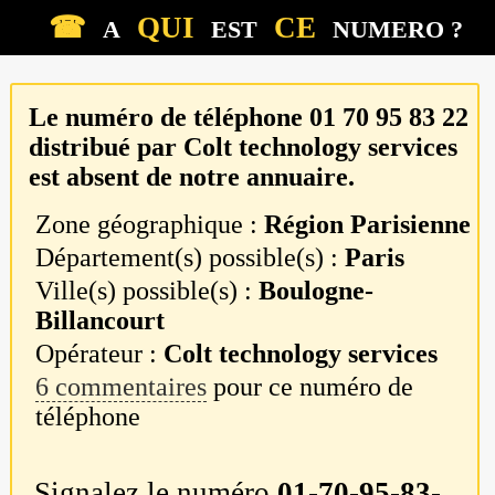
☎
QUI
CE
A
EST
NUMERO ?
Le numéro de téléphone
01 70 95 83 22
distribué par
Colt technology services
est absent de notre annuaire.
Zone géographique :
Région Parisienne
Département(s) possible(s) :
Paris
Ville(s) possible(s) :
Boulogne-
Billancourt
Opérateur :
Colt technology services
6 commentaires
pour ce numéro de
téléphone
Signalez le numéro
01-70-95-83-