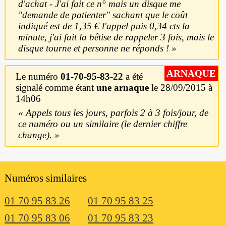
d'achat - J'ai fait ce n° mais un disque me
"demande de patienter" sachant que le coût
indiqué est de 1,35 € l'appel puis 0,34 cts la
minute, j'ai fait la bêtise de rappeler 3 fois, mais le
disque tourne et personne ne réponds !
ARNAQUE
Le numéro
01-70-95-83-22
a été
signalé comme étant
une arnaque
le 28/09/2015 à
14h06
Appels tous les jours, parfois 2 à 3 fois/jour, de
ce numéro ou un similaire (le dernier chiffre
change).
Numéros similaires
01 70 95 83 26
01 70 95 83 25
01 70 95 83 06
01 70 95 83 23