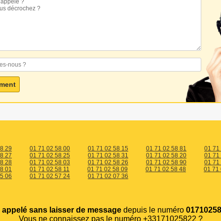
58 29
01 71 02 58 00
01 71 02 58 15
01 71 02 58 81
01 71
58 27
01 71 02 58 25
01 71 02 58 31
01 71 02 58 20
01 71
58 28
01 71 02 58 03
01 71 02 58 26
01 71 02 58 90
01 71
58 01
01 71 02 58 11
01 71 02 58 09
01 71 02 58 48
01 71
85 06
01 71 02 57 24
01 71 02 07 36
 appelé sans laisser de message
depuis le numéro
01710258
Vous ne connaissez pas le numéro +33171025822 ?