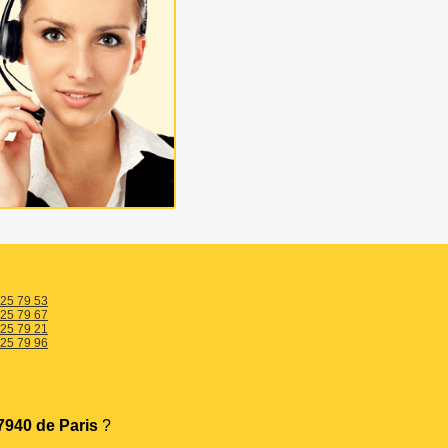
 25 79 53
 25 79 67
 25 79 21
 25 79 96
940 de Paris
?