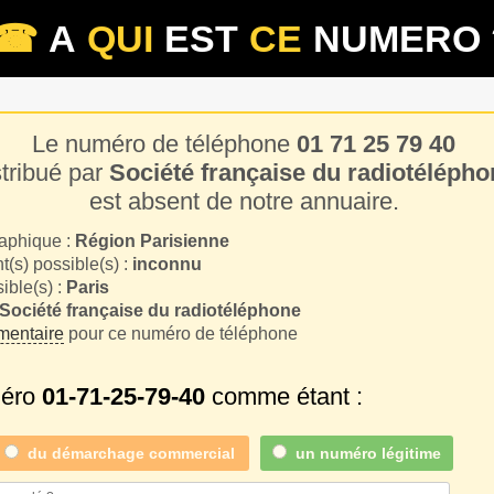
☎
A
QUI
EST
CE
NUMERO 
Le numéro de téléphone
01 71 25 79 40
stribué par
Société française du radiotélépho
est absent de notre annuaire.
aphique :
Région Parisienne
(s) possible(s) :
inconnu
sible(s) :
Paris
Société française du radiotéléphone
entaire
pour ce numéro de téléphone
méro
01-71-25-79-40
comme étant :
du
démarchage commercial
un numéro légitime