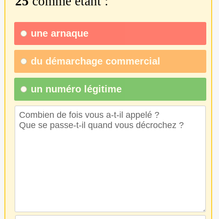
25
comme étant :
une
arnaque
du
démarchage commercial
un numéro légitime