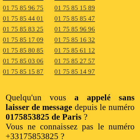
01 75 85 96 75
01 75 85 15 89
01 75 85 44 01
01 75 85 85 47
01 75 85 83 25
01 75 85 96 96
01 75 85 17 09
01 75 85 16 32
01 75 85 80 85
01 75 85 61 12
01 75 85 03 06
01 75 85 27 57
01 75 85 15 87
01 75 85 14 97
Quelqu'un vous
a appelé sans
laisser de message
depuis le numéro
0175853825 de Paris
?
Vous ne connaissez pas le numéro
+33175853825 ?