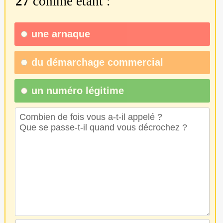
27
comme étant :
une
arnaque
du
démarchage commercial
un numéro légitime