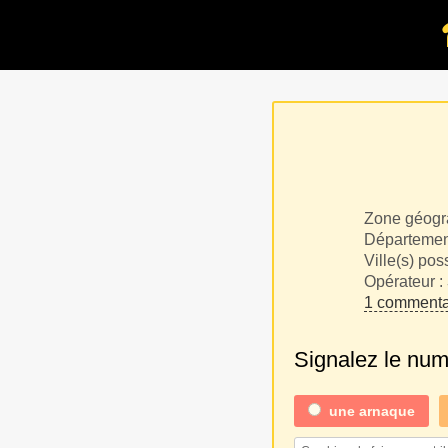
Zone géogr
Département
Ville(s) pos
Opérateur :
1 commenta
Signalez le nu
une
arnaque