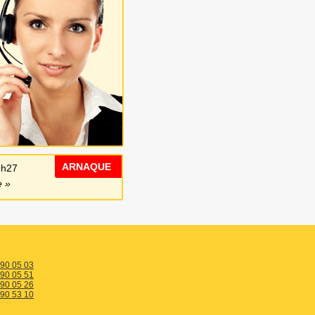
ARNAQUE
1h27
e
 90 05 03
 90 05 51
 90 05 26
 90 53 10