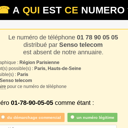
☎
A
QUI
EST
CE
NUMERO 
Le numéro de téléphone
01 78 90 05 05
distribué par
Senso telecom
est absent de notre annuaire.
aphique :
Région Parisienne
(s) possible(s) :
Paris, Hauts-de-Seine
sible(s) :
Paris
Senso telecom
ire
pour ce numéro de téléphone
méro
01-78-90-05-05
comme étant :
du
démarchage commercial
un numéro légitime