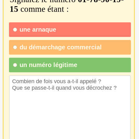
15
comme étant :
une
arnaque
du
démarchage commercial
un numéro légitime