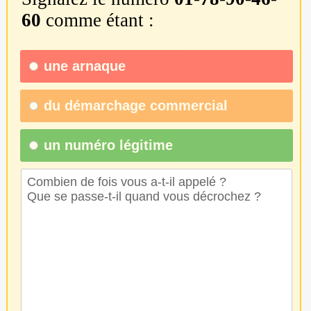
60
comme étant :
une
arnaque
du
démarchage commercial
un numéro légitime