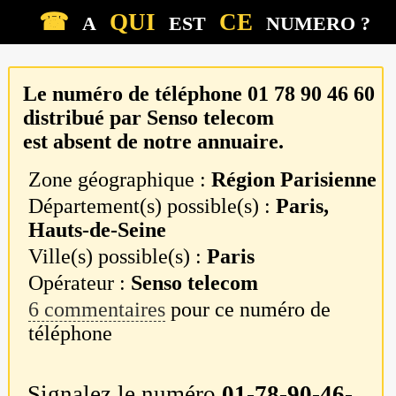
☎
QUI
CE
A
EST
NUMERO ?
Le numéro de téléphone
01 78 90 46 60
distribué par
Senso telecom
est absent de notre annuaire.
Zone géographique :
Région Parisienne
Département(s) possible(s) :
Paris,
Hauts-de-Seine
Ville(s) possible(s) :
Paris
Opérateur :
Senso telecom
6 commentaires
pour ce numéro de
téléphone
Signalez le numéro
01-78-90-46-