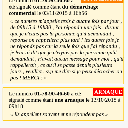
Le numéro
01-78-90-46-60
a
été signalé comme étant
du démarchage
commercial
le 03/11/2015 à 16h56
ce numéro m'appelle trois à quatre fois par jour ,
de 09h15 à 19h30 , j'ai répondu une fois , disant
que je n'etais pas la personne qu'il demandait ,
réponse on rappellera plus tard ! les autres fois je
ne réponds pas car la seule fois que j'ai répondu ,
je leur ai dit que je n'etyais pas la personne qu'il
demandait , n'avait aucun message pour moi , qu'il
rappellerait , ce qu'il se passe depuis plusieurs
jours , veuillez , svp me dire si je peux décrocher ou
pas ! MERCI !
ARNAQUE
Le numéro
01-78-90-46-60
a été
signalé comme étant
une arnaque
le 13/10/2015 à
09h18
ils appellent souvent et ne répondent pas