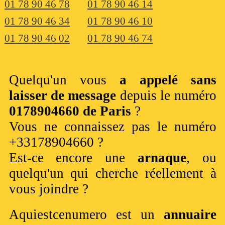
01 78 90 46 78
01 78 90 46 14
01 78 90 46 34
01 78 90 46 10
01 78 90 46 02
01 78 90 46 74
Quelqu'un vous
a appelé sans
laisser de message
depuis le numéro
0178904660 de Paris
?
Vous ne connaissez pas le numéro
+33178904660 ?
Est-ce encore une
arnaque
, ou
quelqu'un qui cherche réellement à
vous joindre ?
Aquiestcenumero est un
annuaire