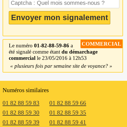
COMMERCIAL
Le numéro
01-82-88-59-86
a
été signalé comme étant
du démarchage
commercial
le 23/05/2016 à 12h53
plusieurs fois par semaine site de voyance?
Numéros similaires
01 82 88 59 83
01 82 88 59 66
01 82 88 59 30
01 82 88 59 35
01 82 88 59 39
01 82 88 59 41