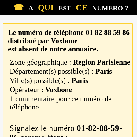
☎
QUI
CE
A
EST
NUMERO ?
Le numéro de téléphone
01 82 88 59 86
distribué par
Voxbone
est absent de notre annuaire.
Zone géographique :
Région Parisienne
Département(s) possible(s) :
Paris
Ville(s) possible(s) :
Paris
Opérateur :
Voxbone
1 commentaire
pour ce numéro de
téléphone
Signalez le numéro
01-82-88-59-