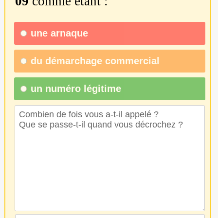
09
comme étant :
une
arnaque
du
démarchage commercial
un numéro légitime