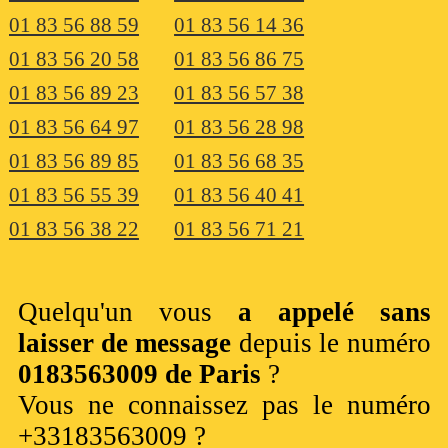
01 83 56 88 59
01 83 56 14 36
01 83 56 20 58
01 83 56 86 75
01 83 56 89 23
01 83 56 57 38
01 83 56 64 97
01 83 56 28 98
01 83 56 89 85
01 83 56 68 35
01 83 56 55 39
01 83 56 40 41
01 83 56 38 22
01 83 56 71 21
Quelqu'un vous
a appelé sans
laisser de message
depuis le numéro
0183563009 de Paris
?
Vous ne connaissez pas le numéro
+33183563009 ?