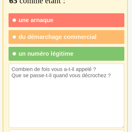
65
comme étant :
une
arnaque
du
démarchage commercial
un numéro légitime