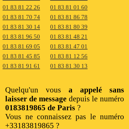
01 83 81 22 26
01 83 81 01 60
01 83 81 70 74
01 83 81 86 78
01 83 81 30 14
01 83 81 80 39
01 83 81 96 50
01 83 81 48 21
01 83 81 69 05
01 83 81 47 01
01 83 81 45 85
01 83 81 12 56
01 83 81 91 61
01 83 81 30 13
Quelqu'un vous
a appelé sans
laisser de message
depuis le numéro
0183819865 de Paris
?
Vous ne connaissez pas le numéro
+33183819865 ?