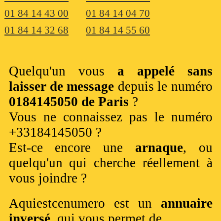
01 84 14 43 00
01 84 14 04 70
01 84 14 32 68
01 84 14 55 60
Quelqu'un vous
a appelé sans
laisser de message
depuis le numéro
0184145050 de Paris
?
Vous ne connaissez pas le numéro
+33184145050 ?
Est-ce encore une
arnaque
, ou
quelqu'un qui cherche réellement à
vous joindre ?
Aquiestcenumero est un
annuaire
inversé
, qui vous permet de