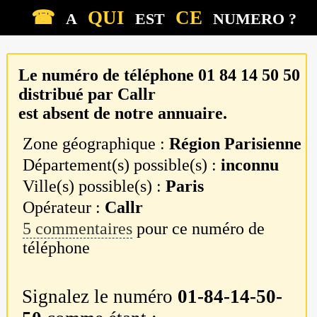
☎
QUI
CE
A
EST
NUMERO ?
Le numéro de téléphone
01 84 14 50 50
distribué par
Callr
est absent de notre annuaire.
Zone géographique :
Région Parisienne
Département(s) possible(s) :
inconnu
Ville(s) possible(s) :
Paris
Opérateur :
Callr
5 commentaires
pour ce numéro de
téléphone
Signalez le numéro
01-84-14-50-