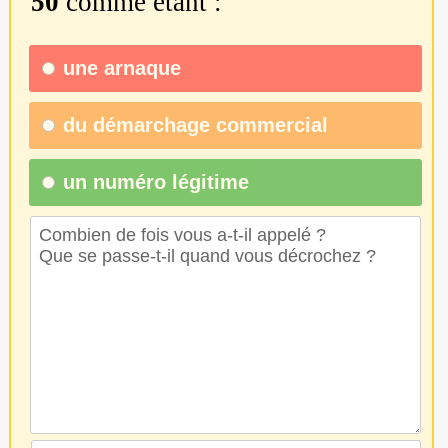
50
comme étant :
une
arnaque
du
démarchage commercial
un numéro légitime