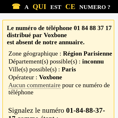
☎
QUI
CE
A
EST
NUMERO ?
Le numéro de téléphone
01 84 88 37 17
distribué par
Voxbone
est absent de notre annuaire.
Zone géographique :
Région Parisienne
Département(s) possible(s) :
inconnu
Ville(s) possible(s) :
Paris
Opérateur :
Voxbone
Aucun commentaire
pour ce numéro de
téléphone
Signalez le numéro
01-84-88-37-