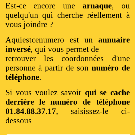
Est-ce encore une
arnaque
, ou
quelqu'un qui cherche réellement à
vous joindre ?
Aquiestcenumero est un
annuaire
inversé
, qui vous permet de
retrouver les coordonnées d'une
personne à partir de son
numéro de
téléphone
.
Si vous voulez savoir
qui se cache
derrière le numéro de téléphone
01.84.88.37.17
, saisissez-le ci-
dessous