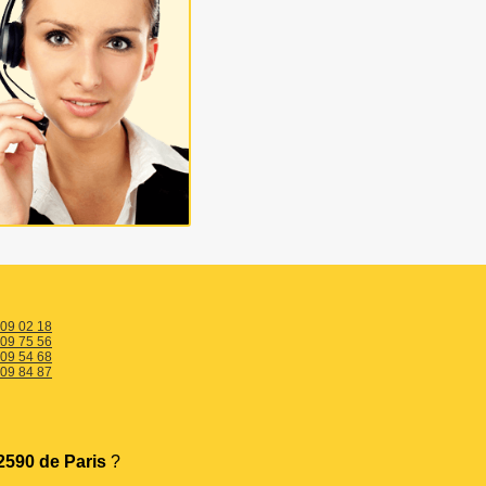
 09 02 18
 09 75 56
 09 54 68
 09 84 87
590 de Paris
?