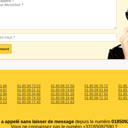
22 86
01 85 09 73 53
01 85 09 15 50
01 85 09 70 72
01 85
34 62
01 85 09 21 22
01 85 09 74 80
01 85 09 01 64
01 85
12 88
01 85 09 34 66
01 85 09 91 18
01 85 09 67 82
01 85
66 13
01 85 09 74 33
01 85 09 18 46
01 85 09 72 23
01 85
63 23
01 85 09 77 45
01 85 09 21 83
s
a appelé sans laisser de message
depuis le numéro
0185092
Vous ne connaissez pas le numéro +33185092590 ?