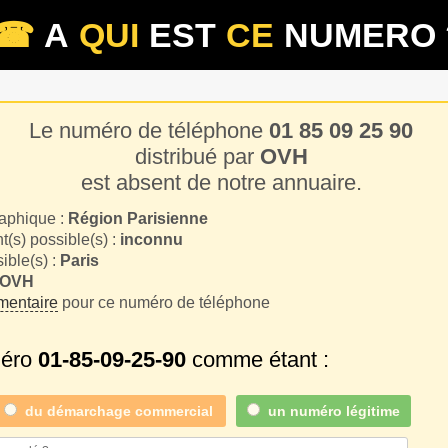
☎
A
QUI
EST
CE
NUMERO 
Le numéro de téléphone
01 85 09 25 90
distribué par
OVH
est absent de notre annuaire.
aphique :
Région Parisienne
(s) possible(s) :
inconnu
sible(s) :
Paris
OVH
entaire
pour ce numéro de téléphone
méro
01-85-09-25-90
comme étant :
du
démarchage commercial
un numéro légitime