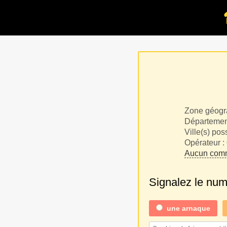
Zone géogr
Département
Ville(s) pos
Opérateur :
Aucun comm
Signalez le nu
une
arnaque