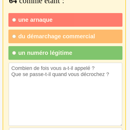
64
comme étant :
une
arnaque
du
démarchage commercial
un numéro légitime