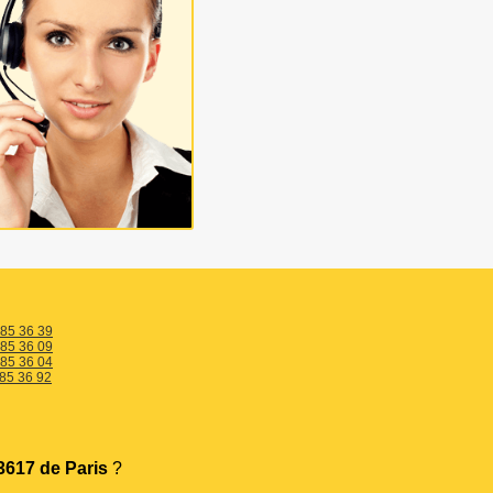
 85 36 39
 85 36 09
 85 36 04
 85 36 92
617 de Paris
?