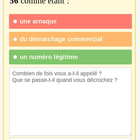
56
comme étant :
une
arnaque
du
démarchage commercial
un numéro légitime