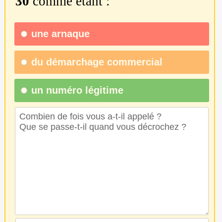
30
comme étant :
une
arnaque
du
démarchage commercial
un numéro légitime