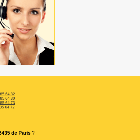
 85 64 82
 85 64 30
 85 64 73
 85 64 72
435 de Paris
?