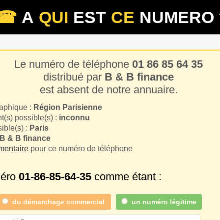
☎
A
QUI
EST
CE
NUMERO 
Le numéro de téléphone
01 86 85 64 35
distribué par
B & B finance
est absent de notre annuaire.
aphique :
Région Parisienne
(s) possible(s) :
inconnu
sible(s) :
Paris
B & B finance
entaire
pour ce numéro de téléphone
méro
01-86-85-64-35
comme étant :
du
démarchage commercial
un numéro légitime