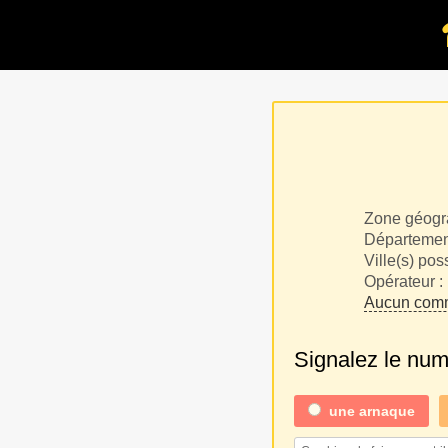
Zone géogr
Département
Ville(s) pos
Opérateur :
Aucun comm
Signalez le nu
une
arnaque