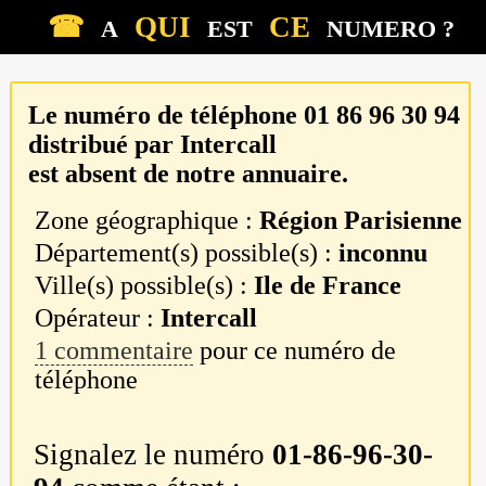
☎
QUI
CE
A
EST
NUMERO ?
Le numéro de téléphone
01 86 96 30 94
distribué par
Intercall
est absent de notre annuaire.
Zone géographique :
Région Parisienne
Département(s) possible(s) :
inconnu
Ville(s) possible(s) :
Ile de France
Opérateur :
Intercall
1 commentaire
pour ce numéro de
téléphone
Signalez le numéro
01-86-96-30-