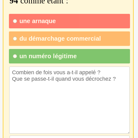
94
comme étant :
une
arnaque
du
démarchage commercial
un numéro légitime