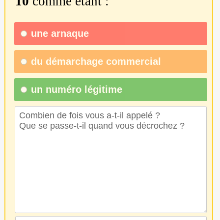
10
comme étant :
une
arnaque
du
démarchage commercial
un numéro légitime