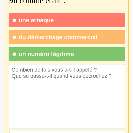
90
comme étant :
une
arnaque
du
démarchage commercial
un numéro légitime