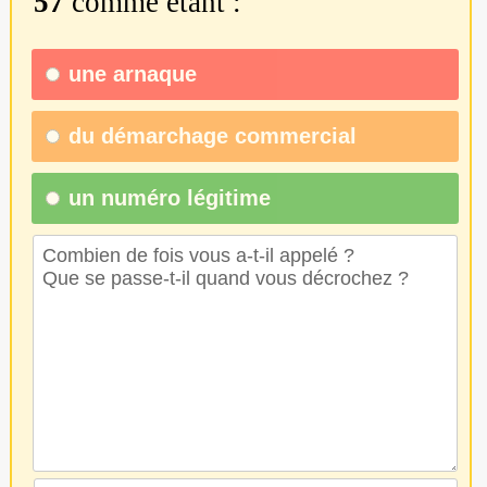
57
comme étant :
une
arnaque
du
démarchage commercial
un numéro légitime