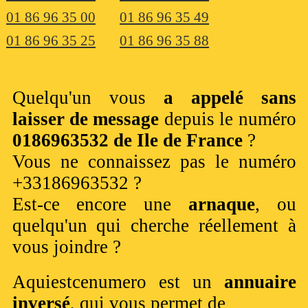
01 86 96 35 00
01 86 96 35 49
01 86 96 35 25
01 86 96 35 88
Quelqu'un vous
a appelé sans
laisser de message
depuis le numéro
0186963532 de Ile de France
?
Vous ne connaissez pas le numéro
+33186963532 ?
Est-ce encore une
arnaque
, ou
quelqu'un qui cherche réellement à
vous joindre ?
Aquiestcenumero est un
annuaire
inversé
, qui vous permet de