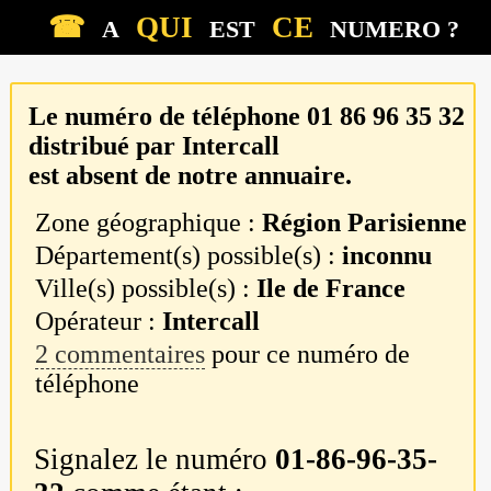
☎
QUI
CE
A
EST
NUMERO ?
Le numéro de téléphone
01 86 96 35 32
distribué par
Intercall
est absent de notre annuaire.
Zone géographique :
Région Parisienne
Département(s) possible(s) :
inconnu
Ville(s) possible(s) :
Ile de France
Opérateur :
Intercall
2 commentaires
pour ce numéro de
téléphone
Signalez le numéro
01-86-96-35-