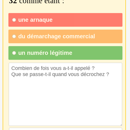
32
comme étant :
une
arnaque
du
démarchage commercial
un numéro légitime