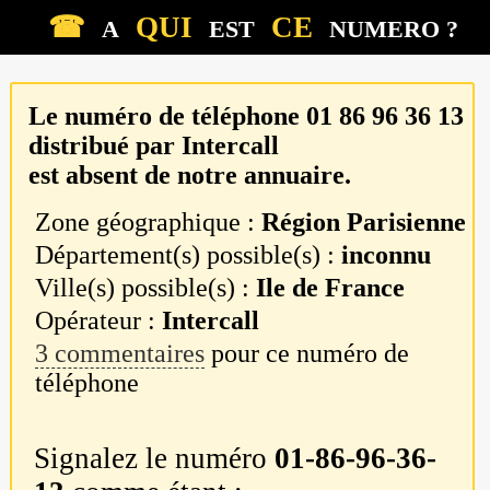
☎
QUI
CE
A
EST
NUMERO ?
Le numéro de téléphone
01 86 96 36 13
distribué par
Intercall
est absent de notre annuaire.
Zone géographique :
Région Parisienne
Département(s) possible(s) :
inconnu
Ville(s) possible(s) :
Ile de France
Opérateur :
Intercall
3 commentaires
pour ce numéro de
téléphone
Signalez le numéro
01-86-96-36-