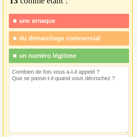
13
comme étant :
une
arnaque
du
démarchage commercial
un numéro légitime