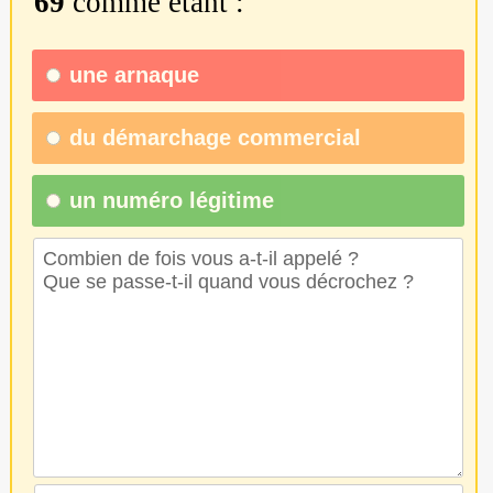
69
comme étant :
une
arnaque
du
démarchage commercial
un numéro légitime