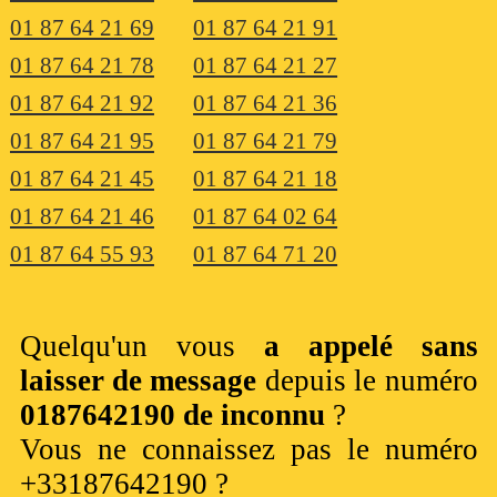
01 87 64 21 69
01 87 64 21 91
01 87 64 21 78
01 87 64 21 27
01 87 64 21 92
01 87 64 21 36
01 87 64 21 95
01 87 64 21 79
01 87 64 21 45
01 87 64 21 18
01 87 64 21 46
01 87 64 02 64
01 87 64 55 93
01 87 64 71 20
Quelqu'un vous
a appelé sans
laisser de message
depuis le numéro
0187642190 de inconnu
?
Vous ne connaissez pas le numéro
+33187642190 ?