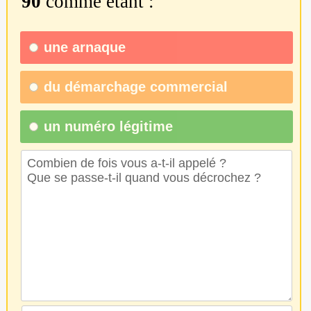
90
comme étant :
une
arnaque
du
démarchage commercial
un numéro légitime