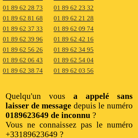
01 89 62 28 73
01 89 62 23 32
01 89 62 81 68
01 89 62 21 28
01 89 62 37 33
01 89 62 09 74
01 89 62 39 96
01 89 62 42 16
01 89 62 56 26
01 89 62 34 95
01 89 62 06 43
01 89 62 54 04
01 89 62 38 74
01 89 62 03 56
Quelqu'un vous
a appelé sans
laisser de message
depuis le numéro
0189623649 de inconnu
?
Vous ne connaissez pas le numéro
+33189623649 ?