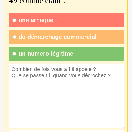
49
comme étant :
une
arnaque
du
démarchage commercial
un numéro légitime