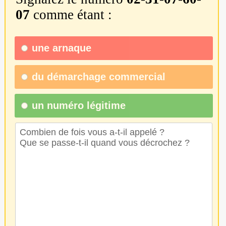
07
comme étant :
une
arnaque
du
démarchage commercial
un numéro légitime