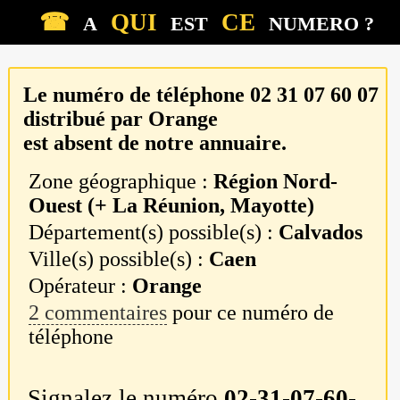
☎
QUI
CE
A
EST
NUMERO ?
Le numéro de téléphone
02 31 07 60 07
distribué par
Orange
est absent de notre annuaire.
Zone géographique :
Région Nord-
Ouest (+ La Réunion, Mayotte)
Département(s) possible(s) :
Calvados
Ville(s) possible(s) :
Caen
Opérateur :
Orange
2 commentaires
pour ce numéro de
téléphone
Signalez le numéro
02-31-07-60-