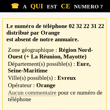
☎
QUI
CE
A
EST
NUMERO ?
Le numéro de téléphone
02 32 22 31 22
distribué par
Orange
est absent de notre annuaire.
Zone géographique :
Région Nord-
Ouest (+ La Réunion, Mayotte)
Département(s) possible(s) :
Eure,
Seine-Maritime
Ville(s) possible(s) :
Evreux
Opérateur :
Orange
Aucun commentaire
pour ce numéro de
téléphone