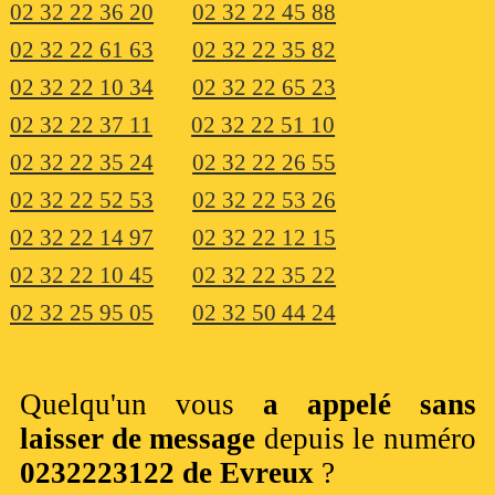
02 32 22 36 20
02 32 22 45 88
02 32 22 61 63
02 32 22 35 82
02 32 22 10 34
02 32 22 65 23
02 32 22 37 11
02 32 22 51 10
02 32 22 35 24
02 32 22 26 55
02 32 22 52 53
02 32 22 53 26
02 32 22 14 97
02 32 22 12 15
02 32 22 10 45
02 32 22 35 22
02 32 25 95 05
02 32 50 44 24
Quelqu'un vous
a appelé sans
laisser de message
depuis le numéro
0232223122 de Evreux
?