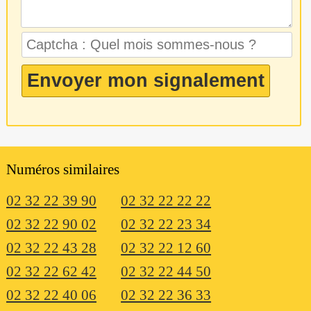
Numéros similaires
02 32 22 39 90
02 32 22 22 22
02 32 22 90 02
02 32 22 23 34
02 32 22 43 28
02 32 22 12 60
02 32 22 62 42
02 32 22 44 50
02 32 22 40 06
02 32 22 36 33