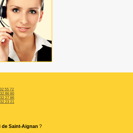
 32 55 72
 32 86 80
 32 27 86
 32 23 21
 de Saint-Aignan
?