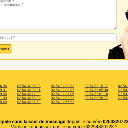
46 96
02 54 32 06 03
02 54 32 09 81
02 54 32 15 11
02 54
89 91
02 54 32 93 81
02 54 32 09 87
02 54 32 85 30
02 54
59 66
02 54 32 77 99
02 54 32 87 06
02 54 32 81 16
02 54
21 09
02 54 32 58 82
02 54 32 03 21
02 54 32 28 77
02 54
15 40
02 54 32 01 69
02 54 32 66 92
ppelé sans laisser de message
depuis le numéro
0254320723
Vous ne connaissez pas le numéro +33254320723 ?