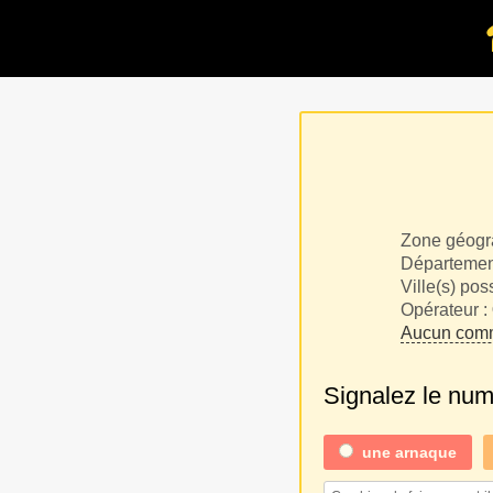
Zone géogr
Département
Ville(s) pos
Opérateur :
Aucun comm
Signalez le nu
une
arnaque