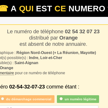
☎
A
QUI
EST
CE
NUMERO 
Le numéro de téléphone
02 54 32 07 23
distribué par
Orange
est absent de notre annuaire.
aphique :
Région Nord-Ouest (+ La Réunion, Mayotte)
(s) possible(s) :
Indre, Loir-et-Cher
sible(s) :
Saint-Aignan
Orange
entaire
pour ce numéro de téléphone
méro
02-54-32-07-23
comme étant :
du
démarchage commercial
un numéro légitime