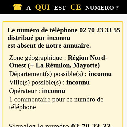
☎
QUI
CE
A
EST
NUMERO ?
Le numéro de téléphone
02 70 23 33 55
distribué par
inconnu
est absent de notre annuaire.
Zone géographique :
Région Nord-
Ouest (+ La Réunion, Mayotte)
Département(s) possible(s) :
inconnu
Ville(s) possible(s) :
inconnu
Opérateur :
inconnu
1 commentaire
pour ce numéro de
téléphone
Signalez le numéro
02-70-23-33-