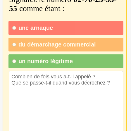
55
comme étant :
une
arnaque
du
démarchage commercial
un numéro légitime