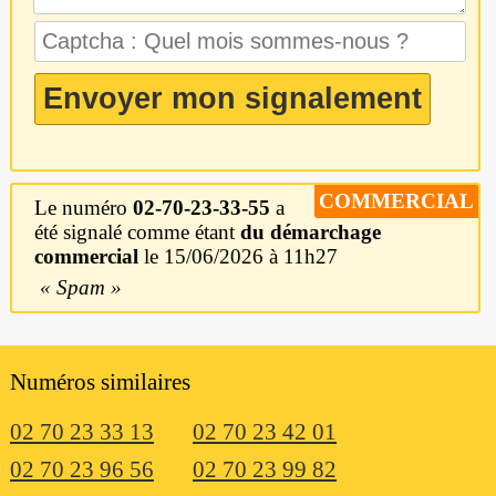
COMMERCIAL
Le numéro
02-70-23-33-55
a
été signalé comme étant
du démarchage
commercial
le 15/06/2026 à 11h27
Spam
Numéros similaires
02 70 23 33 13
02 70 23 42 01
02 70 23 96 56
02 70 23 99 82