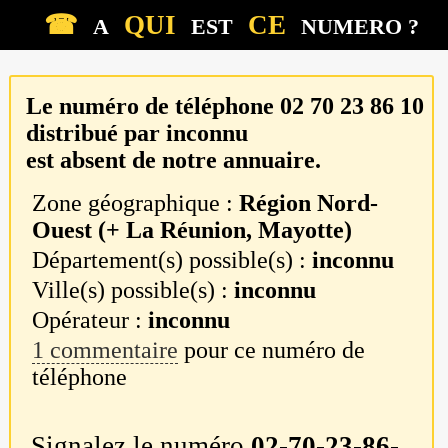
☎
QUI
CE
A
EST
NUMERO ?
Le numéro de téléphone
02 70 23 86 10
distribué par
inconnu
est absent de notre annuaire.
Zone géographique :
Région Nord-
Ouest (+ La Réunion, Mayotte)
Département(s) possible(s) :
inconnu
Ville(s) possible(s) :
inconnu
Opérateur :
inconnu
1 commentaire
pour ce numéro de
téléphone
Signalez le numéro
02-70-23-86-