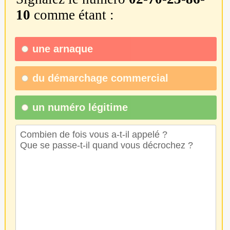
10
comme étant :
une
arnaque
du
démarchage commercial
un numéro légitime