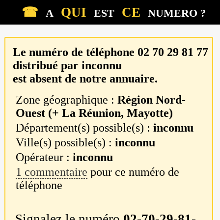
☎
QUI
CE
A
EST
NUMERO ?
Le numéro de téléphone
02 70 29 81 77
distribué par
inconnu
est absent de notre annuaire.
Zone géographique :
Région Nord-
Ouest (+ La Réunion, Mayotte)
Département(s) possible(s) :
inconnu
Ville(s) possible(s) :
inconnu
Opérateur :
inconnu
1 commentaire
pour ce numéro de
téléphone
Signalez le numéro
02-70-29-81-