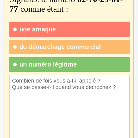
77
comme étant :
une
arnaque
du
démarchage commercial
un numéro légitime