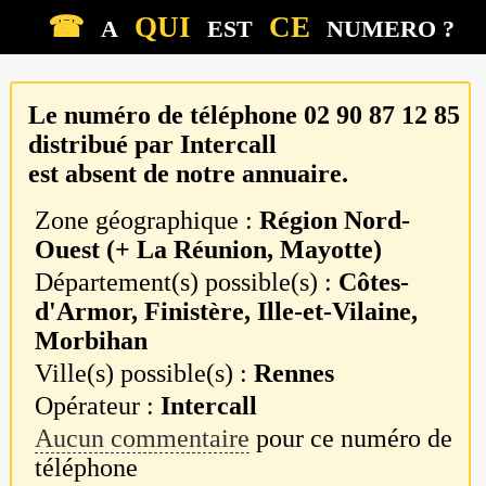
☎
QUI
CE
A
EST
NUMERO ?
Le numéro de téléphone
02 90 87 12 85
distribué par
Intercall
est absent de notre annuaire.
Zone géographique :
Région Nord-
Ouest (+ La Réunion, Mayotte)
Département(s) possible(s) :
Côtes-
d'Armor, Finistère, Ille-et-Vilaine,
Morbihan
Ville(s) possible(s) :
Rennes
Opérateur :
Intercall
Aucun commentaire
pour ce numéro de
téléphone