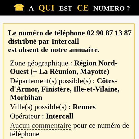
☎
QUI
CE
A
EST
NUMERO ?
Le numéro de téléphone
02 90 87 13 87
distribué par
Intercall
est absent de notre annuaire.
Zone géographique :
Région Nord-
Ouest (+ La Réunion, Mayotte)
Département(s) possible(s) :
Côtes-
d'Armor, Finistère, Ille-et-Vilaine,
Morbihan
Ville(s) possible(s) :
Rennes
Opérateur :
Intercall
Aucun commentaire
pour ce numéro de
téléphone