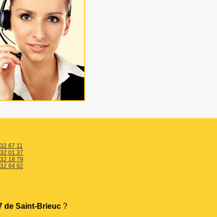
 32 67 11
 32 01 37
 32 18 79
 32 94 92
 de Saint-Brieuc
?