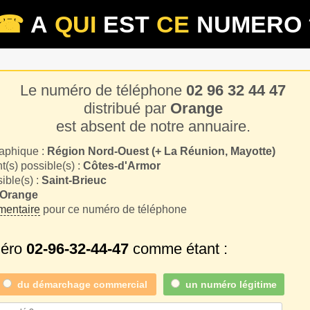
☎
A
QUI
EST
CE
NUMERO 
Le numéro de téléphone
02 96 32 44 47
distribué par
Orange
est absent de notre annuaire.
aphique :
Région Nord-Ouest (+ La Réunion, Mayotte)
(s) possible(s) :
Côtes-d'Armor
sible(s) :
Saint-Brieuc
Orange
entaire
pour ce numéro de téléphone
méro
02-96-32-44-47
comme étant :
du
démarchage commercial
un numéro légitime