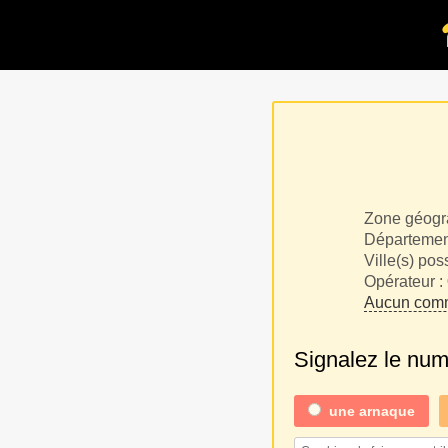
Zone géogr
Département
Ville(s) pos
Opérateur :
Aucun comm
Signalez le nu
une
arnaque