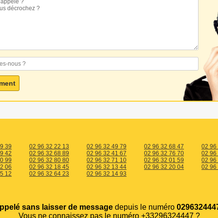
19 39
02 96 32 22 13
02 96 32 49 79
02 96 32 68 47
02 96
09 42
02 96 32 68 89
02 96 32 41 67
02 96 32 76 70
02 96
40 99
02 96 32 80 80
02 96 32 71 10
02 96 32 01 59
02 96
92 06
02 96 32 18 45
02 96 32 13 44
02 96 32 20 04
02 96
75 12
02 96 32 64 23
02 96 32 14 93
appelé sans laisser de message
depuis le numéro
0296324447
Vous ne connaissez pas le numéro +33296324447 ?