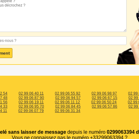
82 54
02 99 06 40 11
02 99 06 55 92
02 99 06 98 97
02 99
97 48
02 99 06 87 90
02 99 06 94 57
02 99 06 67 15
02 99
81 56
02 99 06 19 11
02 99 06 11 12
02 99 06 50 24
02 99 
14 33
02 99 06 95 70
02 99 06 84 45
02 99 06 57 86
02 99
4 11
02 99 06 07 79
02 99 06 31 34
elé sans laisser de message
depuis le numéro
0299063394 d
Vous ne connaissez pas le numéro +33299063394 ?