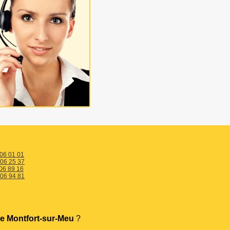
 06 01 01
 06 25 37
06 89 16
 06 94 81
e Montfort-sur-Meu
?