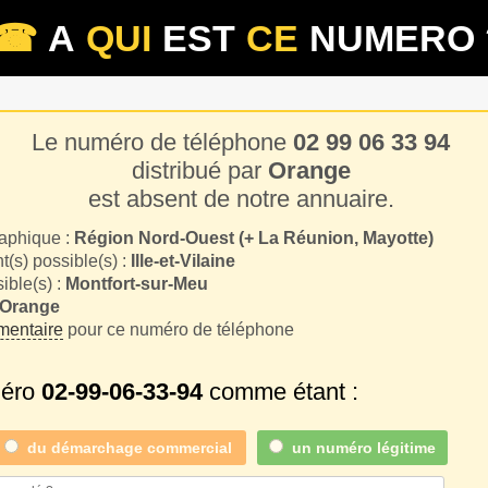
☎
A
QUI
EST
CE
NUMERO 
Le numéro de téléphone
02 99 06 33 94
distribué par
Orange
est absent de notre annuaire.
aphique :
Région Nord-Ouest (+ La Réunion, Mayotte)
(s) possible(s) :
Ille-et-Vilaine
sible(s) :
Montfort-sur-Meu
Orange
entaire
pour ce numéro de téléphone
méro
02-99-06-33-94
comme étant :
du
démarchage commercial
un numéro légitime