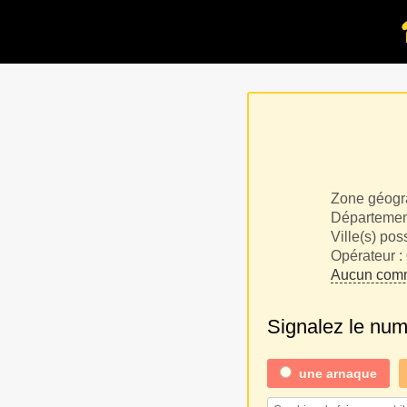
Zone géogr
Département
Ville(s) pos
Opérateur :
Aucun comm
Signalez le nu
une
arnaque