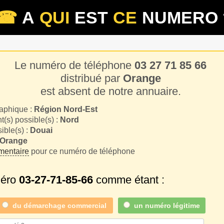
☎
A
QUI
EST
CE
NUMERO 
Le numéro de téléphone
03 27 71 85 66
distribué par
Orange
est absent de notre annuaire.
aphique :
Région Nord-Est
(s) possible(s) :
Nord
sible(s) :
Douai
Orange
entaire
pour ce numéro de téléphone
méro
03-27-71-85-66
comme étant :
du
démarchage commercial
un numéro légitime