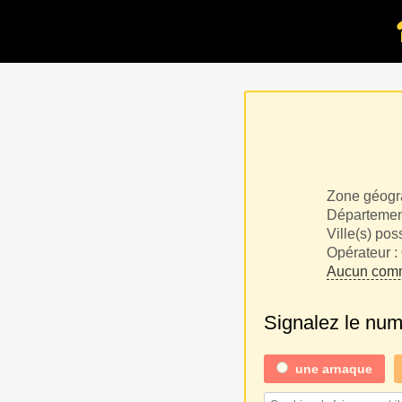
Zone géogr
Département
Ville(s) pos
Opérateur :
Aucun comm
Signalez le nu
une
arnaque