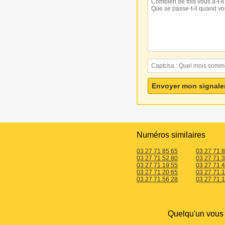
Numéros similaires
03 27 71 85 65
03 27 71 
03 27 71 52 80
03 27 71 
03 27 71 19 55
03 27 71 
03 27 71 20 65
03 27 71 
03 27 71 56 28
03 27 71 
Quelqu'un vou