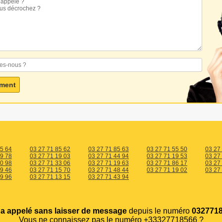
85 64
03 27 71 85 62
03 27 71 85 63
03 27 71 55 50
03 27
39 78
03 27 71 19 03
03 27 71 44 94
03 27 71 19 53
03 27
40 98
03 27 71 33 06
03 27 71 19 63
03 27 71 86 17
03 27
19 46
03 27 71 15 70
03 27 71 48 44
03 27 71 19 02
03 27
19 96
03 27 71 13 15
03 27 71 43 94
s
a appelé sans laisser de message
depuis le numéro
0327718
Vous ne connaissez pas le numéro +33327718566 ?