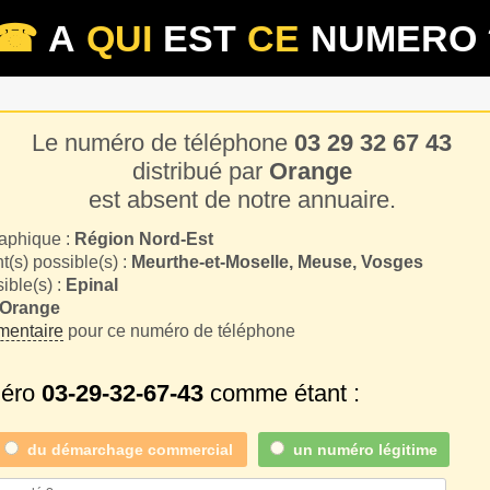
☎
A
QUI
EST
CE
NUMERO 
Le numéro de téléphone
03 29 32 67 43
distribué par
Orange
est absent de notre annuaire.
aphique :
Région Nord-Est
(s) possible(s) :
Meurthe-et-Moselle, Meuse, Vosges
sible(s) :
Epinal
Orange
entaire
pour ce numéro de téléphone
méro
03-29-32-67-43
comme étant :
du
démarchage commercial
un numéro légitime