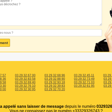
67 57
03 29 32 67 00
03 29 32 68 96
03 29 32 45 11
03 29
18 36
03 29 32 83 58
03 29 32 88 90
03 29 32 73 49
03 29
49 58
03 29 32 69 40
03 29 32 93 18
03 29 32 71 03
03 29
53 30
03 29 32 76 10
03 29 32 39 83
03 29 32 61 95
03 29
00 00
03 29 32 30 95
03 29 32 70 20
a appelé sans laisser de message
depuis le numéro
0329326
Vous ne connaissez pas le numéro +33329326743 ?