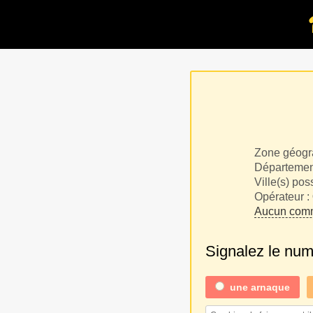
Zone géogr
Département
Ville(s) pos
Opérateur :
Aucun comm
Signalez le nu
une
arnaque