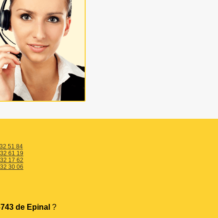
 32 51 84
 32 61 19
 32 17 62
 32 30 06
743 de Epinal
?